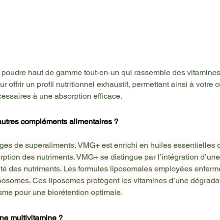
poudre haut de gamme tout-en-un qui rassemble des vitamines,
r offrir un profil nutritionnel exhaustif, permettant ainsi à votre
cessaires à une absorption efficace.
 autres compléments alimentaires ?
es de superaliments, VMG+ est enrichi en huiles essentielles da
rption des nutriments. VMG+ se distingue par l’intégration d’un
cité des nutriments. Les formules liposomales employées enferm
iposomes. Ces liposomes protègent les vitamines d’une dégradat
isme pour une biorétention optimale.
ne multivitamine ?