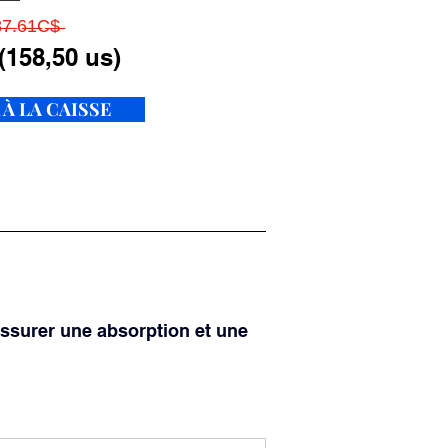
̶7̶.6̶1̶C̶$̶
(158,50 us)
 À LA CAISSE
assurer une absorption et une 