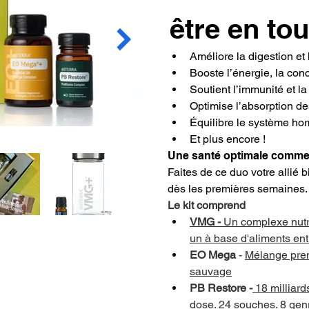
être en tou
Améliore la digestion et l
Booste l’énergie, la conc
Soutient l’immunité et l
Optimise l’absorption de
Équilibre le système ho
Et plus encore !
Une santé optimale commenc
Faites de ce duo votre allié b
dès les premières semaines.
Le kit comprend
VMG -
 Un complexe nutr
un à base d'aliments ent
EO Mega 
- 
Mélange pre
sauvage
PB Restore -
 18 milliar
dose. 24 souches. 8 gen