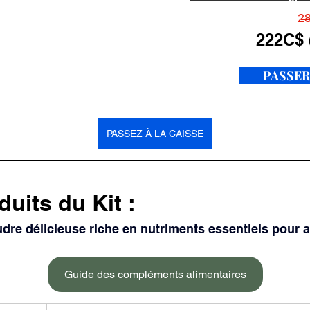
2̶8
222C$ 
PASSER
PASSEZ À LA CAISSE
uits du Kit :
udre délicieuse riche en nutriments essentiels pour 
Guide des compléments alimentaires