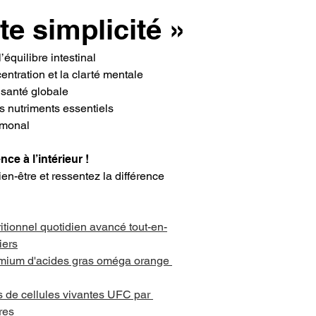
te simplicité »
’équilibre intestinal
entration et la clarté mentale
a santé globale
s nutriments essentiels
rmonal
e à l’intérieur !
ien-être et ressentez la différence 
itionnel quotidien avancé tout-en-
iers
mium d'acides gras oméga orange 
ds de cellules vivantes UFC par 
res