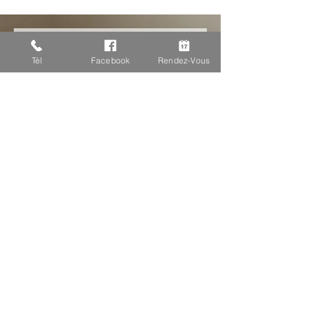
Tu as des 
Tél
Facebook
Rendez-Vous
questions ?
Prénom
E‑mail
Oui ! Pendant qu j'y suis, 
abonne-moi à ton infolettre.
Rédigez un message