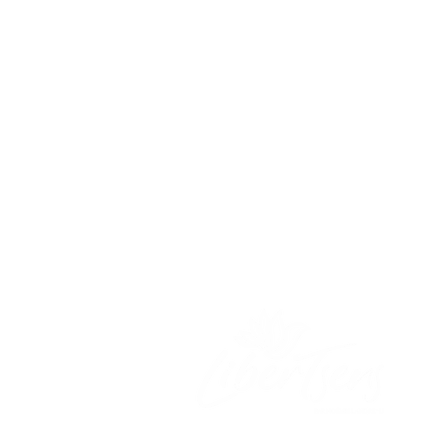
R
H
F
L