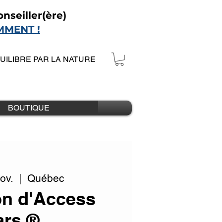
nseiller(ère)
MMENT !
QUILIBRE PAR LA NATURE
BOUTIQUE
ov.
  |  
Québec
on d'Access
ars ®