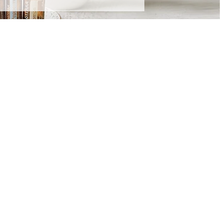
PERSONNELLE
UIPE
 QUI M'INSPIRE CHEZ dōTERRA ?