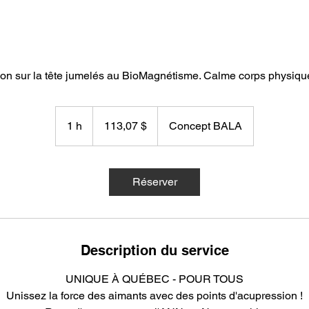
ion sur la tête jumelés au BioMagnétisme. Calme corps physiq
113,07 dollars
canadiens
1 h
1
113,07 $
Concept BALA
Réserver
Description du service
UNIQUE À QUÉBEC - POUR TOUS
Unissez la force des aimants avec des points d'acupression !