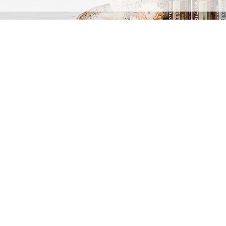
ENCONTRES PRIVÉES
HISTOIRE 
YPNOTHÉRAPIE
NOTRE ÉQ
ORMATIONS & ÉVÉNEMENTS +
QU'EST CE