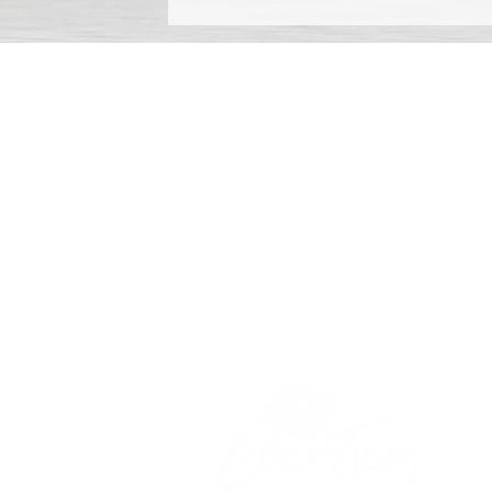
R
H
F