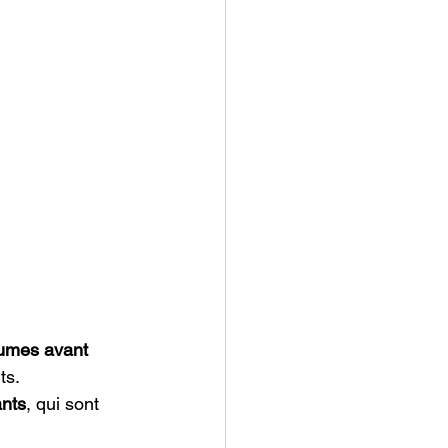
égumes avant 
ts. 
ants
, qui sont 