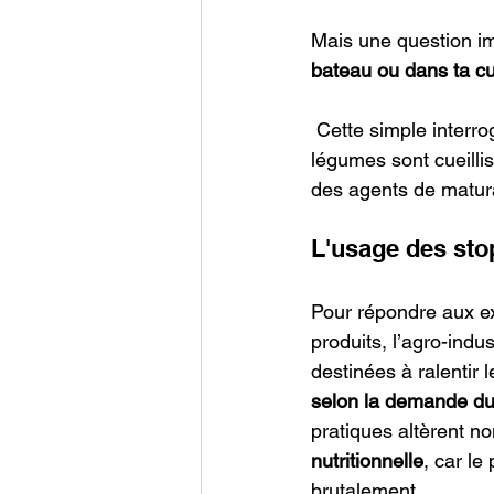
Mais une question im
bateau ou dans ta cu
 Cette simple interrogation illustre parfaitement l’ampleur du problème. De nombreux fruits et 
légumes sont cueilli
des agents de maturat
L'usage des sto
Pour répondre aux ex
produits, l’agro-indus
destinées à ralentir 
selon la demande d
pratiques altèrent no
nutritionnelle
, car le
brutalement.