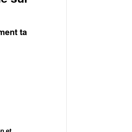
ment ta 
n et 