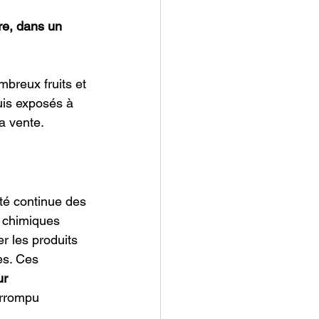
re, dans un 
uis exposés à 
a vente.
té continue des 
 chimiques 
r les produits 
es. Ces 
ur 
errompu 