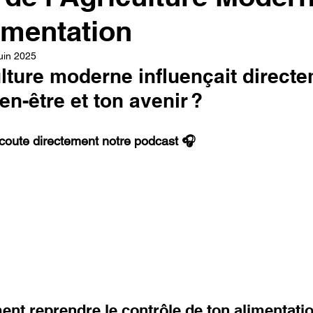
imentation
uin 2025
culture moderne influençait directe
en-être et ton avenir ?  
Écoute directement notre podcast 🎧
t reprendre le contrôle de ton alimentatio