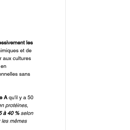
essivement les 
himiques et de 
r aux cultures 
 en 
onnelles sans 
e A
 qu'il y a 50 
n protéines, 
5 à 40 %
 selon 
r les mêmes 