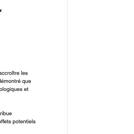
x 
ccroître les 
 démontré que 
ologiques et 
ribue 
fets potentiels 