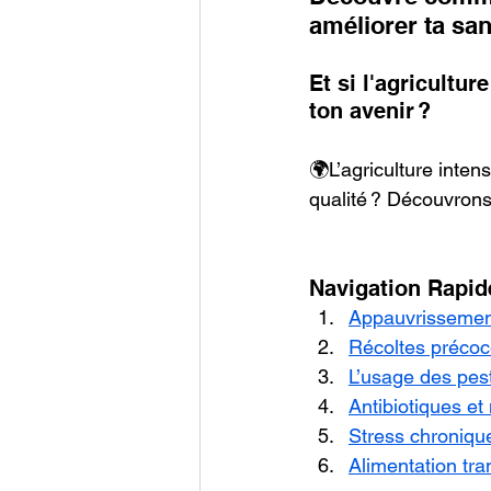
améliorer ta san
Et si l'agricultur
ton avenir ? 
🌍L’agriculture inten
qualité ? Découvrons
Navigation Rapid
Appauvrissement
Récoltes précoce
L’usage des pest
Antibiotiques e
Stress chronique
Alimentation tr