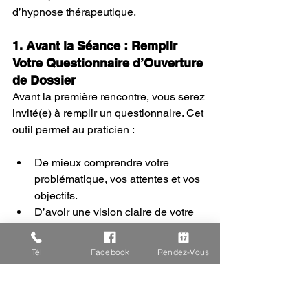
d’hypnose thérapeutique.
1. Avant la Séance : Remplir 
Votre Questionnaire d’Ouverture 
de Dossier
Avant la première rencontre, vous serez 
invité(e) à remplir un questionnaire. Cet 
outil permet au praticien :
De mieux comprendre votre 
problématique, vos attentes et vos 
objectifs.
D’avoir une vision claire de votre 
contexte personnel pour adapter 
au mieux la séance à vos besoins.
Tél
Facebook
Rendez-Vous
De préparer un plan personnalisé 
qui maximise les bénéfices de 
votre travail hypnotique.