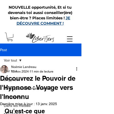
NOUVELLE opportunité, Et si tu
devenais toi aussi conseiller(ère)
bien-être ? Places limitées !
JE
DÉCOUVRE COMMENT !
Post
Voir tout
Noémie Landreau
Voir tout
13 nov. 2024
11 min de lecture
Découvrez le Pouvoir de
L'hypnose
l'Hypnose : Voyage vers
Naturopathie-Aromathérapie
l'Inconnu
Nutriments
Dernière mise à jour :
13 janv. 2025
Dans les médias
Qu'est-ce que 